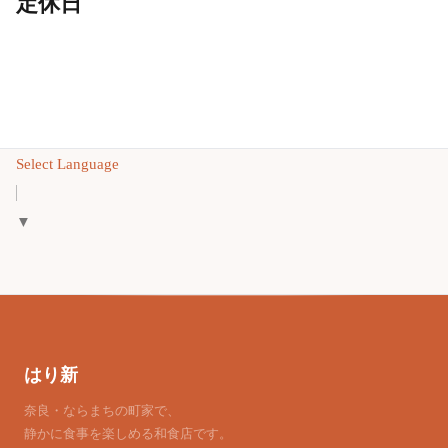
定休日
Select Language
▼
はり新
奈良・ならまちの町家で、
静かに食事を楽しめる和食店です。