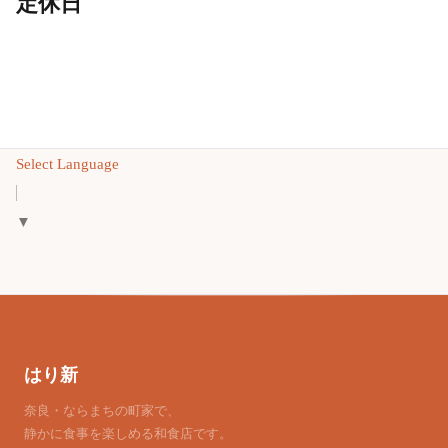
定休日
Select Language
▼
はり新
奈良・ならまちの町家で、
静かに食事を楽しめる和食店です。