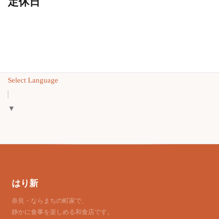
定休日
Select Language
▼
はり新
奈良・ならまちの町家で、
静かに食事を楽しめる和食店です。