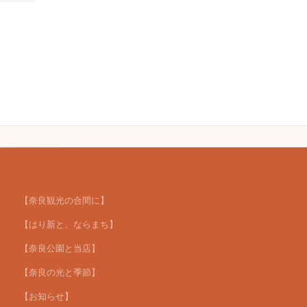
【奈良観光の合間に】
【はり新と、ならまち】
【奈良公園と当店】
【奈良の光と季節】
【お知らせ】