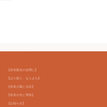
【奈良観光の合間に】
【はり新と、ならまち】
【奈良公園と当店】
【奈良の光と季節】
【お知らせ】