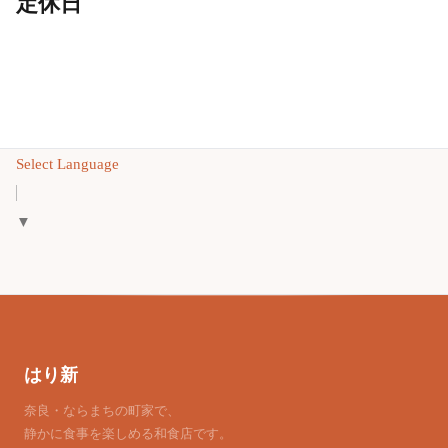
定休日
Select Language
▼
はり新
奈良・ならまちの町家で、
静かに食事を楽しめる和食店です。