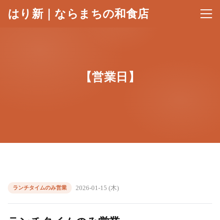
はり新｜ならまちの和食店
メニ
【営業日】
2026-01-15 (木)
ランチタイムのみ営業