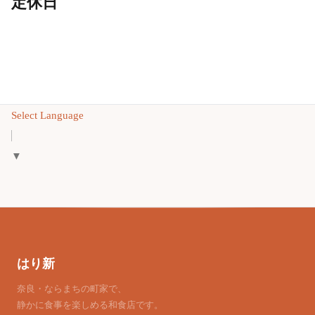
定休日
Select Language
▼
はり新
奈良・ならまちの町家で、
静かに食事を楽しめる和食店です。