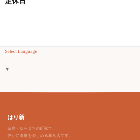
定休日
Select Language
▼
はり新
奈良・ならまちの町家で、
静かに食事を楽しめる和食店です。