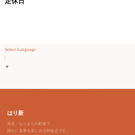
定休日
Select Language
▼
はり新
奈良・ならまちの町家で、
静かに食事を楽しめる和食店です。