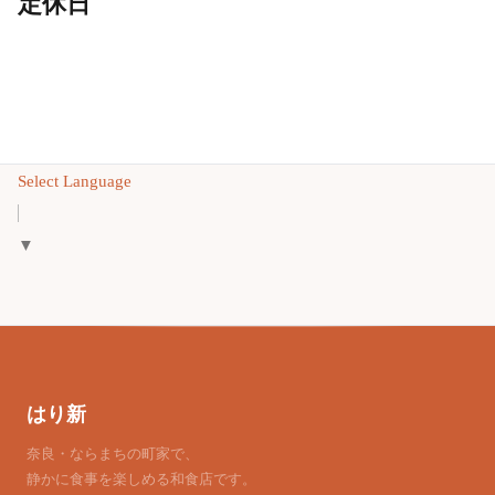
定休日
Select Language
▼
はり新
奈良・ならまちの町家で、
静かに食事を楽しめる和食店です。