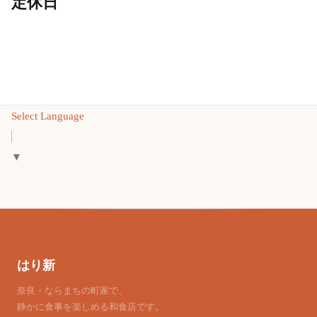
定休日
Select Language
▼
はり新
奈良・ならまちの町家で、
静かに食事を楽しめる和食店です。