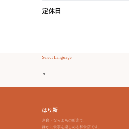
定休日
Select Language
▼
はり新
奈良・ならまちの町家で、
静かに食事を楽しめる和食店です。