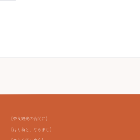
【奈良観光の合間に】
【はり新と、ならまち】