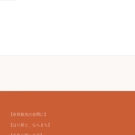
【奈良観光の合間に】
【はり新と、ならまち】