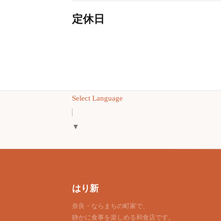
定休日
Select Language
▼
はり新
奈良・ならまちの町家で、
静かに食事を楽しめる和食店です。