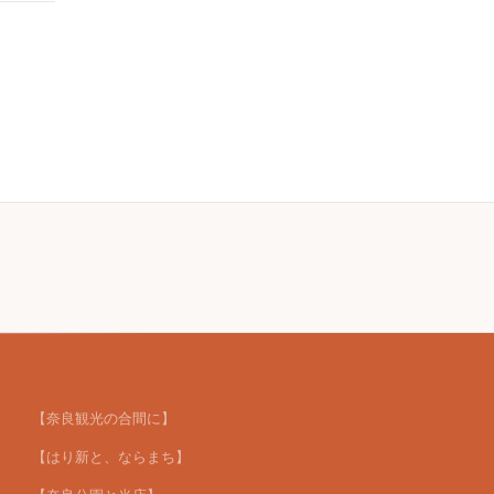
【奈良観光の合間に】
【はり新と、ならまち】