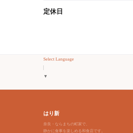
定休日
Select Language
▼
はり新
奈良・ならまちの町家で、
静かに食事を楽しめる和食店です。