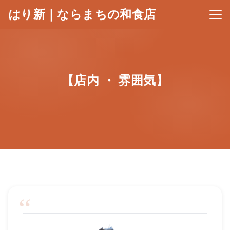
はり新｜ならまちの和食店
メニ
【店内 ・ 雰囲気】
“