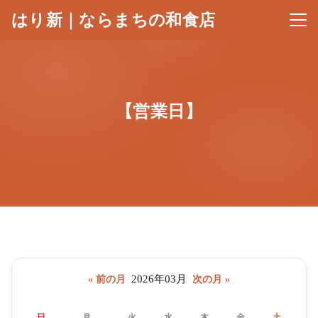
はり新｜ならまちの和食店
メニ
【営業日】
2026年03月
« 前の月
次の月 »
日
月
火
水
木
金
土