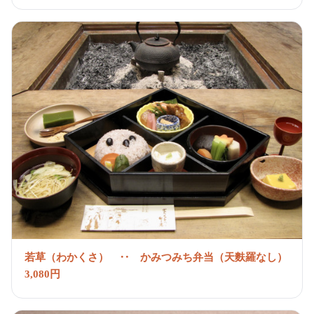
若草（わかくさ） ‥ かみつみち弁当（天麩羅なし）
3,080円