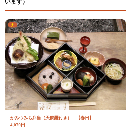
います）
かみつみち弁当（天麩羅付き） 【春日】
4,070円