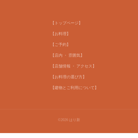
【トップページ】
【お料理】
【ご予約】
【店内 ・ 雰囲気】
【店舗情報 ・ アクセス】
【お料理の選び方】
【建物とご利用について】
©2026
はり新