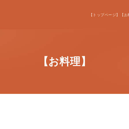
【トップページ】
【お
【お料理】