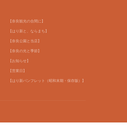
【奈良観光の合間に】
【はり新と、ならまち】
【奈良公園と当店】
【奈良の光と季節】
【お知らせ】
【営業日】
【はり新パンフレット（昭和末期・保存版）】