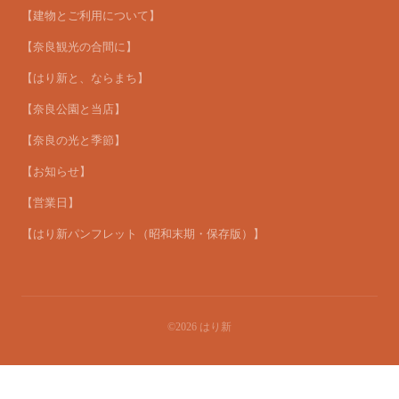
【建物とご利用について】
【奈良観光の合間に】
【はり新と、ならまち】
【奈良公園と当店】
【奈良の光と季節】
【お知らせ】
【営業日】
【はり新パンフレット（昭和末期・保存版）】
©2026
はり新