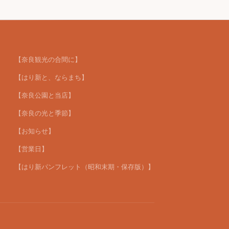
【奈良観光の合間に】
【はり新と、ならまち】
【奈良公園と当店】
【奈良の光と季節】
【お知らせ】
【営業日】
【はり新パンフレット（昭和末期・保存版）】