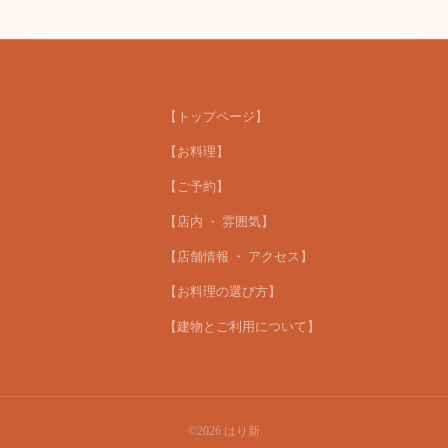
【トップページ】
【お料理】
【ご予約】
【店内 ・ 雰囲気】
【店舗情報 ・ アクセス】
【お料理の選び方】
【建物とご利用について】
©2026
はり新