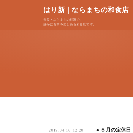
はり新｜ならまちの和食店
奈良・ならまちの町家で、
静かに食事を楽しめる和食店です。
● ５月の定休日
2019
.
04
.
16 12:20