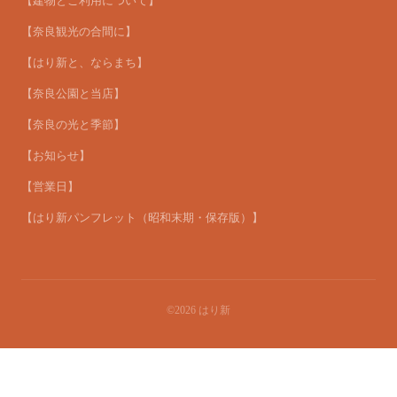
【建物とご利用について】
【奈良観光の合間に】
【はり新と、ならまち】
【奈良公園と当店】
【奈良の光と季節】
【お知らせ】
【営業日】
【はり新パンフレット（昭和末期・保存版）】
©2026
はり新