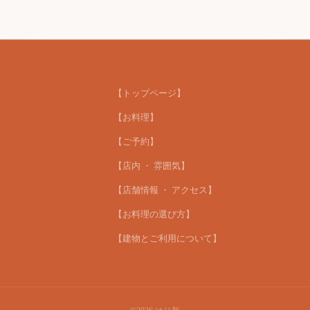
【トップページ】
【お料理】
【ご予約】
【店内 ・ 雰囲気】
【店舗情報 ・ アクセス】
【お料理の選び方】
【建物とご利用について】