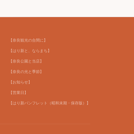
【奈良観光の合間に】
【はり新と、ならまち】
【奈良公園と当店】
【奈良の光と季節】
【お知らせ】
【営業日】
【はり新パンフレット（昭和末期・保存版）】