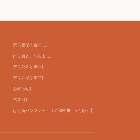
【奈良観光の合間に】
【はり新と、ならまち】
【奈良公園と当店】
【奈良の光と季節】
【お知らせ】
【営業日】
【はり新パンフレット（昭和末期・保存版）】