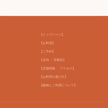
【トップページ】
【お料理】
【ご予約】
【店内 ・ 雰囲気】
【店舗情報 ・ アクセス】
【お料理の選び方】
【建物とご利用について】