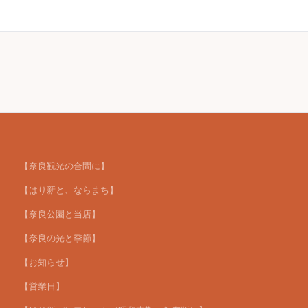
【奈良観光の合間に】
【はり新と、ならまち】
【奈良公園と当店】
【奈良の光と季節】
【お知らせ】
【営業日】