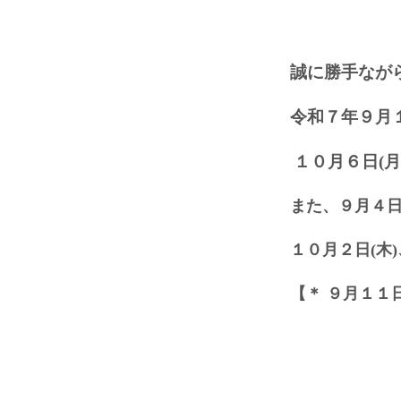
誠に勝手なが
令和７年９月１
１０月６日(月
また、９
月４日
１０月２日(木)
【＊ ９月１１日