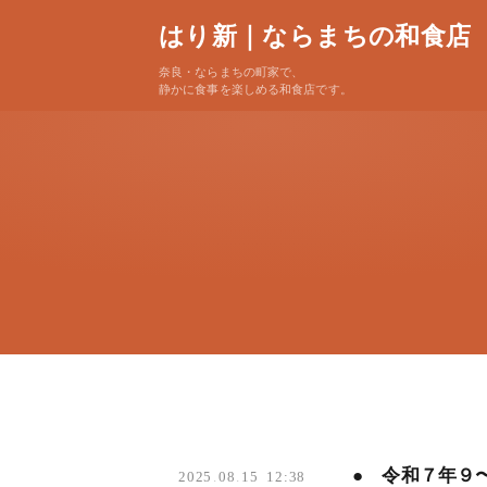
はり新｜ならまちの和食店
奈良・ならまちの町家で、
静かに食事を楽しめる和食店です。
● 令和７年９
2025
.
08
.
15 12:38