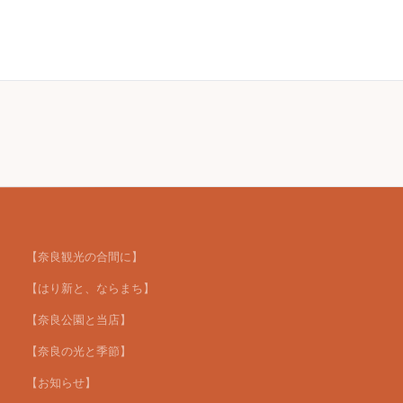
【奈良観光の合間に】
【はり新と、ならまち】
【奈良公園と当店】
【奈良の光と季節】
【お知らせ】